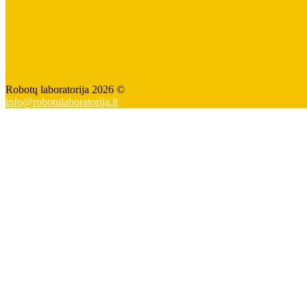
Robotų laboratorija 2026 ©
info@robotulaboratorija.lt
+37062928229