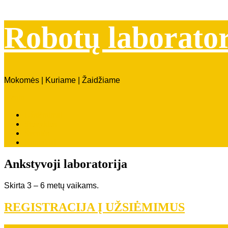
Robotų laborator
Mokomės | Kuriame | Žaidžiame
Meniu
Užsiėmimai
Stovyklos
Šventės
Kontaktai
Ankstyvoji laboratorija
Skirta 3 – 6 metų vaikams.
REGISTRACIJA Į UŽSIĖMIMUS