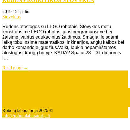
RUDENS ROBOTIKOS STOVYKLA
2019 15 spalio
Stovyklos
Rudens atostogos su LEGO robotais! Stovyklos metu
konstruosime LEGO robotus, juos programuosime bei
žaisime įvairius edukacinius žaidimus. Smagiai leisdami
laiką tobulinsime matematikos, inžinerijos, anglų kalbos bei
darbo komandoje įgūdžius.Vaikų laukia nepamirštamos
atostogos draugų būryje. KADA? Spalio 28 – 31 dienomis
[…]
Read more →
Robotų laboratorija 2026 ©
info@robotulaboratorija.lt
+37062928229