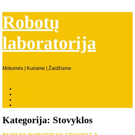
Robotų
laboratorija
Mokomės | Kuriame | Žaidžiame
Meniu
Užsiėmimai
Stovyklos
Šventės
Kontaktai
Kategorija:
Stovyklos